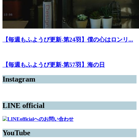
【毎週もふようび更新-第24羽】僕の心はロンリ...
【毎週もふようび更新-第57羽】海の日
Instagram
LINE official
YouTube