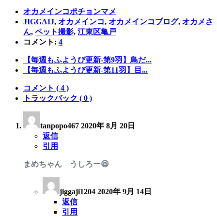
オカメインコポチョンマメ
JIGGAIJ
,
オカメインコ
,
オカメインコブログ
,
オカメさ
ん
,
ペット撮影
,
江東区亀戸
コメント:
4
【毎週もふようび更新-第9羽】鳥だ...
【毎週もふようび更新-第11羽】目...
コメント ( 4 )
トラックバック ( 0 )
tanpopo467
2020年 8月 20日
返信
引用
まめちゃん うしろー😆
jiggaji1204
2020年 9月 14日
返信
引用