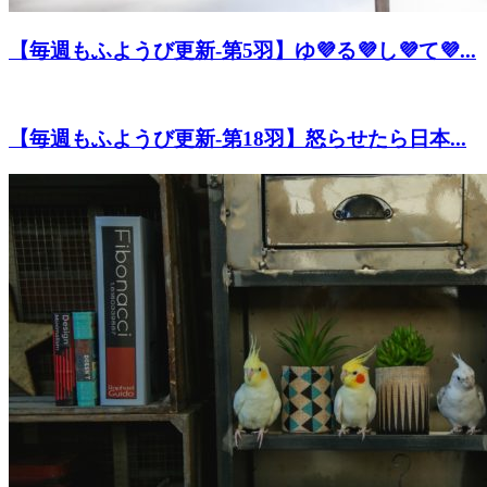
【毎週もふようび更新-第5羽】ゆ💜る💜し💜て💜...
【毎週もふようび更新-第18羽】怒らせたら日本...