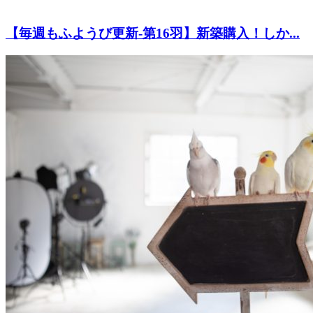
【毎週もふようび更新-第16羽】新築購入！しか...