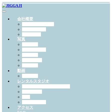
会社概要
JIGGAJIについて
スタッフ紹介
RECRUIT
写真
出張撮影
スタジオ撮影
学校写真
ペット撮影
証明写真
動画
作例一覧
レンタルスタジオ
スタジオジガジィについて
機材・備品
料金
予約について
アクセス