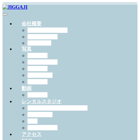
会社概要
JIGGAJIについて
スタッフ紹介
RECRUIT
写真
出張撮影
スタジオ撮影
学校写真
ペット撮影
証明写真
動画
作例一覧
レンタルスタジオ
スタジオジガジィについて
機材・備品
料金
予約について
アクセス