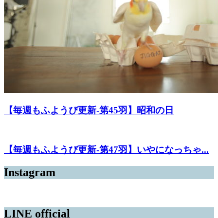
【毎週もふようび更新-第45羽】昭和の日
【毎週もふようび更新-第47羽】いやになっちゃ...
Instagram
LINE official