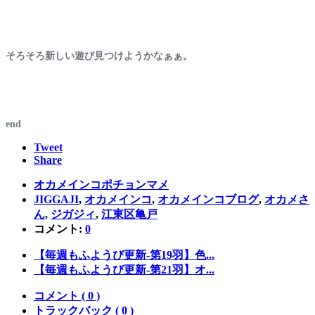
そろそろ新しい遊び見つけようかなぁぁ。
end
Tweet
Share
オカメインコポチョンマメ
JIGGAJI
,
オカメインコ
,
オカメインコブログ
,
オカメさ
ん
,
ジガジィ
,
江東区亀戸
コメント:
0
【毎週もふようび更新-第19羽】色...
【毎週もふようび更新-第21羽】オ...
コメント ( 0 )
トラックバック ( 0 )