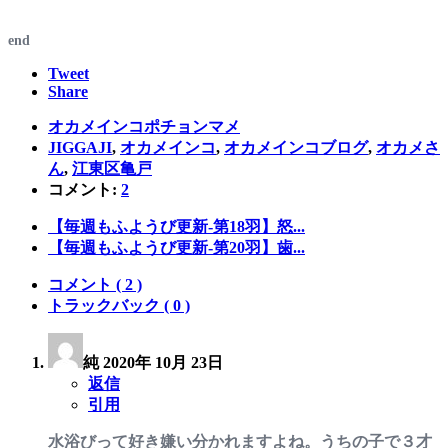
end
Tweet
Share
オカメインコポチョンマメ
JIGGAJI
,
オカメインコ
,
オカメインコブログ
,
オカメさ
ん
,
江東区亀戸
コメント:
2
【毎週もふようび更新-第18羽】怒...
【毎週もふようび更新-第20羽】歯...
コメント ( 2 )
トラックバック ( 0 )
純
2020年 10月 23日
返信
引用
水浴びって好き嫌い分かれますよね。うちの子で３才