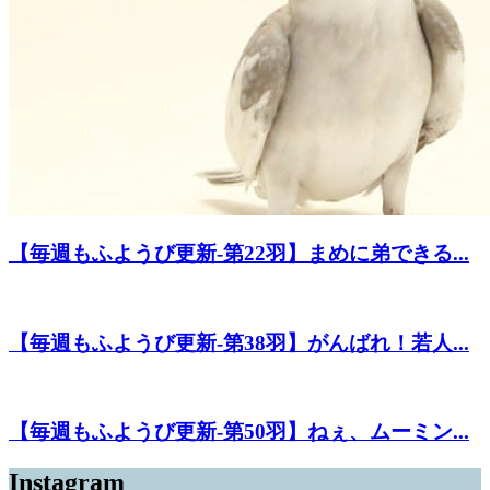
【毎週もふようび更新-第22羽】まめに弟できる...
【毎週もふようび更新-第38羽】がんばれ！若人...
【毎週もふようび更新-第50羽】ねぇ、ムーミン...
Instagram