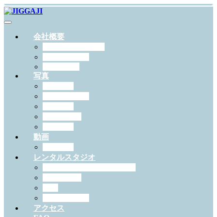
会社概要
JIGGAJIについて
スタッフ紹介
RECRUIT
写真
出張撮影
スタジオ撮影
学校写真
ペット撮影
証明写真
動画
作例一覧
レンタルスタジオ
スタジオジガジィについて
機材・備品
料金
予約について
アクセス