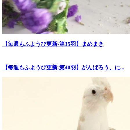
【毎週もふようび更新-第35羽】まめまき
【毎週もふようび更新-第40羽】がんばろう、に...