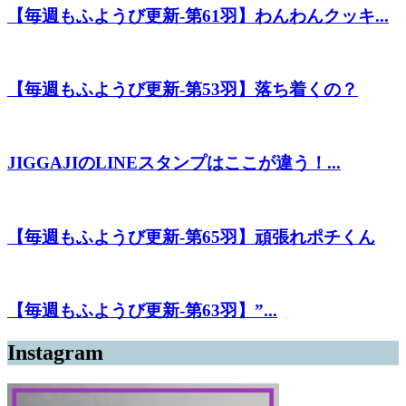
【毎週もふようび更新-第61羽】わんわんクッキ...
【毎週もふようび更新-第53羽】落ち着くの？
JIGGAJIのLINEスタンプはここが違う！...
【毎週もふようび更新-第65羽】頑張れポチくん
【毎週もふようび更新-第63羽】”...
Instagram