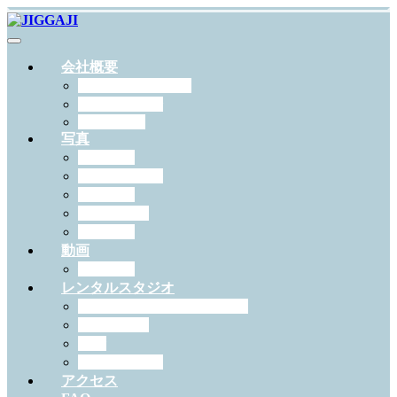
会社概要
JIGGAJIについて
スタッフ紹介
RECRUIT
写真
出張撮影
スタジオ撮影
学校写真
ペット撮影
証明写真
動画
作例一覧
レンタルスタジオ
スタジオジガジィについて
機材・備品
料金
予約について
アクセス