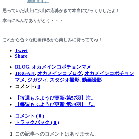
動きます。
思っていた以上に沢山の応募がきて本当にびっくりしたよ！
本当にみんなありがとう・・・
これから色々な動画作るから楽しみに待っててね！
Tweet
Share
BLOG
,
オカメインコポチョンマメ
JIGGAJI
,
オカメインコブログ
,
オカメインコポチョン
マメ
,
ジガジィ
,
スタジオ撮影
,
動画撮影
コメント:
0
【毎週もふようび更新-第57羽】海...
【毎週もふようび更新-第59羽】『...
コメント ( 0 )
トラックバック ( 0 )
この記事へのコメントはありません。