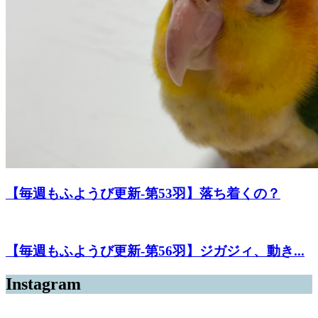
【毎週もふようび更新-第53羽】落ち着くの？
【毎週もふようび更新-第56羽】ジガジィ、動き...
Instagram