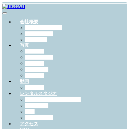
会社概要
JIGGAJIについて
スタッフ紹介
RECRUIT
写真
出張撮影
スタジオ撮影
学校写真
ペット撮影
証明写真
動画
作例一覧
レンタルスタジオ
スタジオジガジィについて
機材・備品
料金
予約について
アクセス