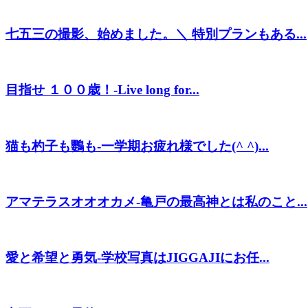
七五三の撮影、始めました。＼ 特別プランもある...
目指せ １００歳！-Live long for...
猫も杓子も鸚も-一学期お疲れ様でした(^ ^)...
アマテラスオオオカメ-亀戸の最高神とは私のこと...
愛と希望と勇気-学校写真はJIGGAJIにお任...