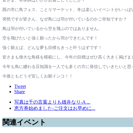
皆さま、冬休みはいかがお過ごしでしたか？
酉の市に鳥フェス、ことりマーケット、冬は楽しいイベントがいっぱ
突然ですが皆さん、なぜ鳥には羽が付いているのかご存知ですか？
鳥は羽が付いているから空を飛ぶのではありません。
空を飛びたいと強く願ったから羽ができたんです！
強く願えば、どんな夢も目標もきっと叶うはずです！
皆さまも偉大な鳥様を模範にし、今年の目標はぜひ高く大きく掲げま
今年も鳥に纏わる豆知識を一人でも多くの方に発信していきたいと思
今後ともどうぞ宜しくお願インコ！！
Tweet
Share
写真は千の言葉よりも雄弁なり-A ...
恵方巻始めました-ご注文はお早めに...
関連イベント