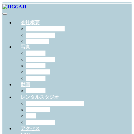
会社概要
JIGGAJIについて
スタッフ紹介
RECRUIT
写真
出張撮影
スタジオ撮影
学校写真
ペット撮影
証明写真
動画
作例一覧
レンタルスタジオ
スタジオジガジィについて
機材・備品
料金
予約について
アクセス