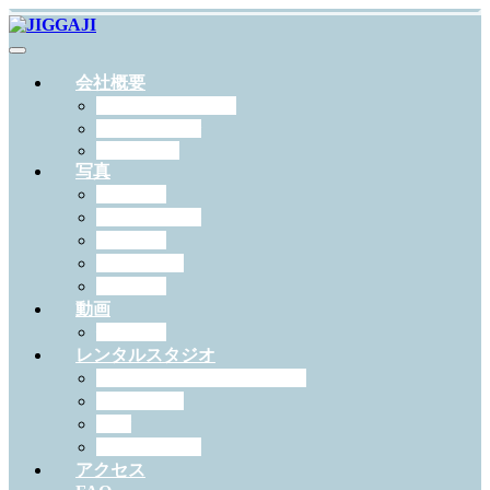
会社概要
JIGGAJIについて
スタッフ紹介
RECRUIT
写真
出張撮影
スタジオ撮影
学校写真
ペット撮影
証明写真
動画
作例一覧
レンタルスタジオ
スタジオジガジィについて
機材・備品
料金
予約について
アクセス