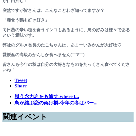
が目白押し！
突然ですが皆さんは、こんなことわざ知ってますか？
「種食う鸚も好き好き」
向日葵の辛い種を食うインコもあるように、鳥の好みは様々である
という意味です。
弊社のグルメ番長のたこちゃんは、あまーいみかんが大好物♡
愛媛産の高級みかんしか食べません(￣∇￣)
皆さんも今年の秋は自分の大好きなものをたっくさん食べてくださ
いね！
Tweet
Share
思う念力岩をも通す-where t...
鳥が結ぶ恋の架け橋-今年の冬はバー...
関連イベント