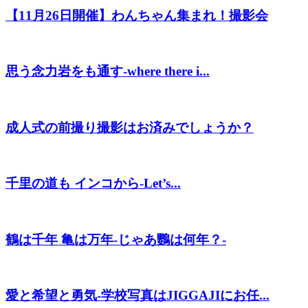
【11月26日開催】わんちゃん集まれ！撮影会
思う念力岩をも通す-where there i...
成人式の前撮り撮影はお済みでしょうか？
千里の道も インコから-Let’s...
鶴は千年 亀は万年-じゃあ鸚は何年？-
愛と希望と勇気-学校写真はJIGGAJIにお任...