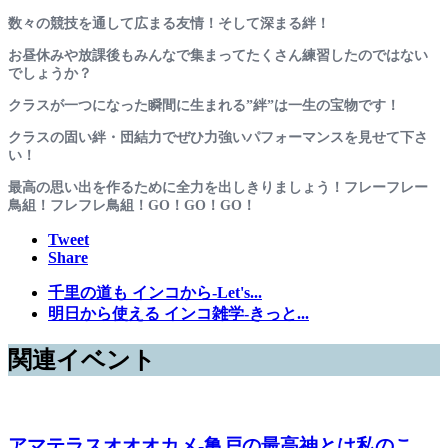
数々の競技を通して広まる友情！そして深まる絆！
お昼休みや放課後もみんなで集まってたくさん練習したのではない
でしょうか？
クラスが一つになった瞬間に生まれる”絆”は一生の宝物です！
クラスの固い絆・団結力でぜひ力強いパフォーマンスを見せて下さ
い！
最高の思い出を作るために全力を出しきりましょう！フレーフレー
鳥組！フレフレ鳥組！GO！GO！GO！
Tweet
Share
千里の道も インコから-Let's...
明日から使える インコ雑学-きっと...
関連イベント
アマテラスオオオカメ-亀戸の最高神とは私のこ