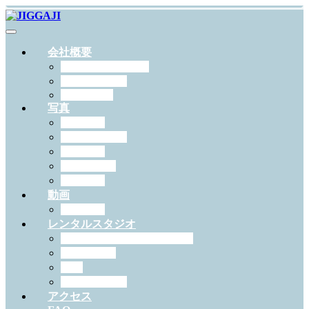
会社概要
JIGGAJIについて
スタッフ紹介
RECRUIT
写真
出張撮影
スタジオ撮影
学校写真
ペット撮影
証明写真
動画
作例一覧
レンタルスタジオ
スタジオジガジィについて
機材・備品
料金
予約について
アクセス