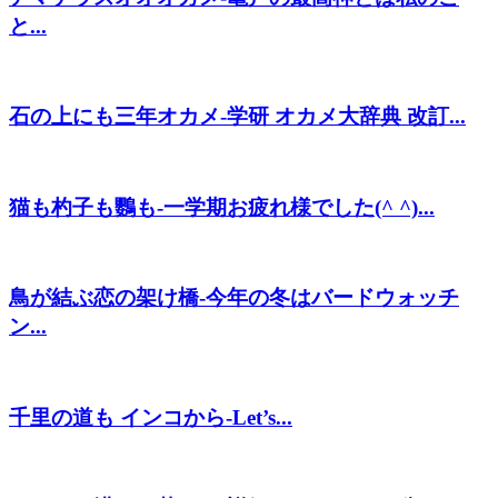
と...
石の上にも三年オカメ-学研 オカメ大辞典 改訂...
猫も杓子も鸚も-一学期お疲れ様でした(^ ^)...
鳥が結ぶ恋の架け橋-今年の冬はバードウォッチ
ン...
千里の道も インコから-Let’s...