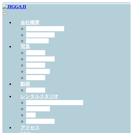
会社概要
JIGGAJIについて
スタッフ紹介
RECRUIT
写真
出張撮影
スタジオ撮影
学校写真
ペット撮影
証明写真
動画
作例一覧
レンタルスタジオ
スタジオジガジィについて
機材・備品
料金
予約について
アクセス