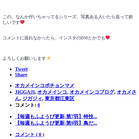
この、なんか付いちゃってるシリーズ、写真ある人いたら送って欲
しいです
コメントに送れなかったら、インスタのDMとかでも
よろしくお願いします
Tweet
Share
オカメインコポチョンマメ
JIGGAJI
,
オカメインコ
,
オカメインコブログ
,
オカメさ
ん
,
ジガジィ
,
東京都江東区
コメント:
0
【毎週もふようび更新-第7羽】特技...
【毎週もふようび更新-第9羽】鳥だ...
コメント ( 0 )