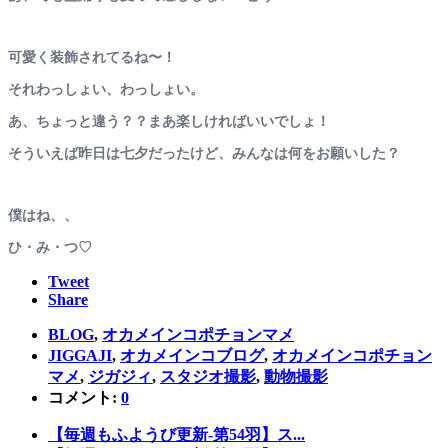
可愛く装飾されてるね〜！
それわっしょい、わっしょい。
あ、ちょっと違う？？まあ楽しければいいでしょ！
そういえば昨日は七夕だったけど、みんなは何をお願いした？
僕はね、、
ひ・み・つ♡
Tweet
Share
BLOG
,
オカメインコポチョンマメ
JIGGAJI
,
オカメインコブログ
,
オカメインコポチョン
マメ
,
ジガジィ
,
スタジオ撮影
,
動物撮影
コメント:
0
【毎週もふようび更新-第54羽】ス...