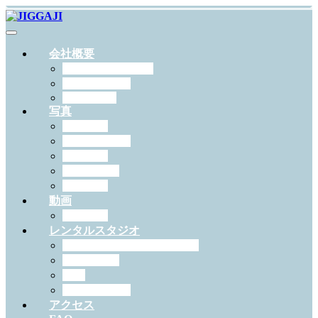
会社概要
JIGGAJIについて
スタッフ紹介
RECRUIT
写真
出張撮影
スタジオ撮影
学校写真
ペット撮影
証明写真
動画
作例一覧
レンタルスタジオ
スタジオジガジィについて
機材・備品
料金
予約について
アクセス