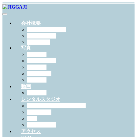
会社概要
JIGGAJIについて
スタッフ紹介
RECRUIT
写真
出張撮影
スタジオ撮影
学校写真
ペット撮影
証明写真
動画
作例一覧
レンタルスタジオ
スタジオジガジィについて
機材・備品
料金
予約について
アクセス