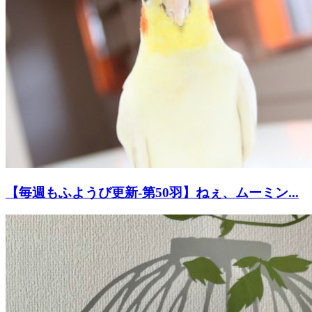
【毎週もふようび更新-第50羽】ねぇ、ムーミン...