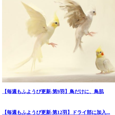
【毎週もふようび更新-第9羽】鳥だけに、鳥肌
【毎週もふようび更新-第12羽】ドライ部に加入...