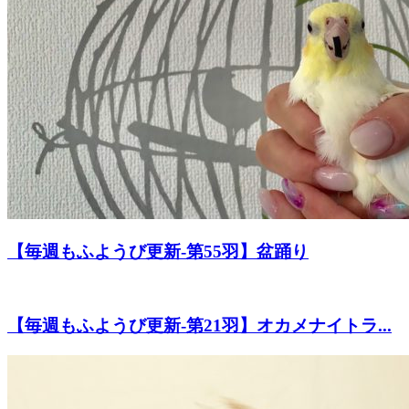
【毎週もふようび更新-第55羽】盆踊り
【毎週もふようび更新-第21羽】オカメナイトラ...