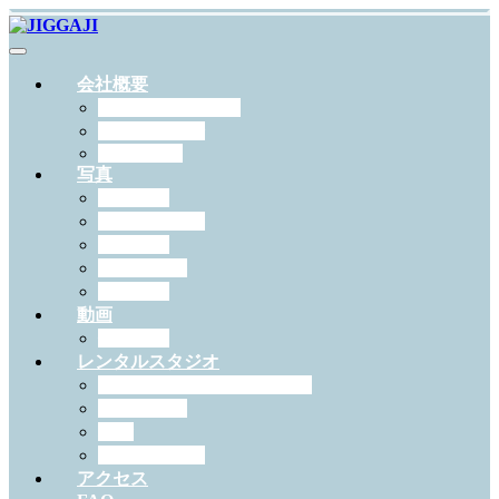
会社概要
JIGGAJIについて
スタッフ紹介
RECRUIT
写真
出張撮影
スタジオ撮影
学校写真
ペット撮影
証明写真
動画
作例一覧
レンタルスタジオ
スタジオジガジィについて
機材・備品
料金
予約について
アクセス