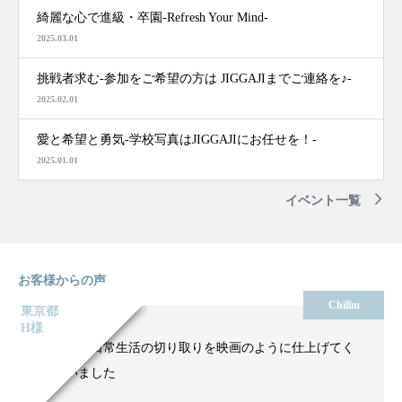
綺麗な心で進級・卒園-Refresh Your Mind-
2025.03.01
挑戦者求む-参加をご希望の方は JIGGAJIまでご連絡を♪-
2025.02.01
愛と希望と勇気-学校写真はJIGGAJIにお任せを！-
2025.01.01
イベント一覧
お客様からの声
Chillm
東京都
H様
いつもの日常生活の切り取りを映画のように仕上げてく
ださいました