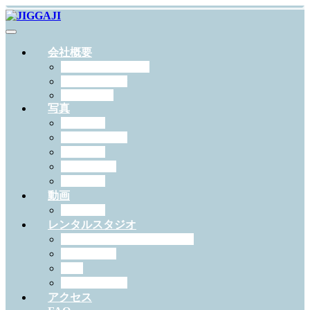
会社概要
JIGGAJIについて
スタッフ紹介
RECRUIT
写真
出張撮影
スタジオ撮影
学校写真
ペット撮影
証明写真
動画
作例一覧
レンタルスタジオ
スタジオジガジィについて
機材・備品
料金
予約について
アクセス