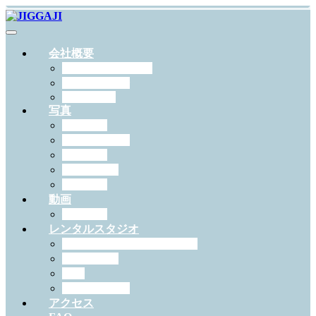
会社概要
JIGGAJIについて
スタッフ紹介
RECRUIT
写真
出張撮影
スタジオ撮影
学校写真
ペット撮影
証明写真
動画
作例一覧
レンタルスタジオ
スタジオジガジィについて
機材・備品
料金
予約について
アクセス