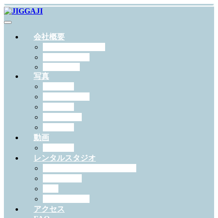
会社概要
JIGGAJIについて
スタッフ紹介
RECRUIT
写真
出張撮影
スタジオ撮影
学校写真
ペット撮影
証明写真
動画
作例一覧
レンタルスタジオ
スタジオジガジィについて
機材・備品
料金
予約について
アクセス